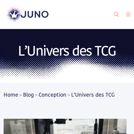
L’Univers des TCG
Home
Blog
Conception
L’Univers des TCG
>
>
>